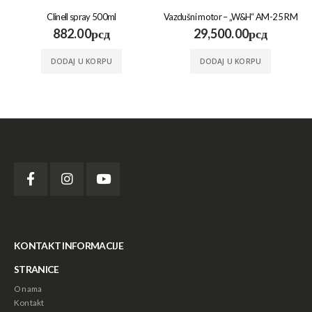
Clinell spray 500ml
Vazdušni motor – „W&H“ AM-25 RM
882.00
рсд
29,500.00
рсд
DODAJ U KORPU
DODAJ U KORPU
KONTAKT INFORMACIJE
STRANICE
O nama
Kontakt