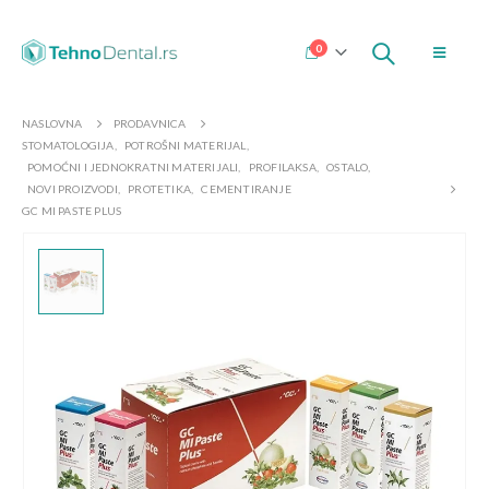
0
NASLOVNA
PRODAVNICA
STOMATOLOGIJA
,
POTROŠNI MATERIJAL
,
POMOĆNI I JEDNOKRATNI MATERIJALI
,
PROFILAKSA
,
OSTALO
,
NOVI PROIZVODI
,
PROTETIKA
,
CEMENTIRANJE
GC MI PASTE PLUS