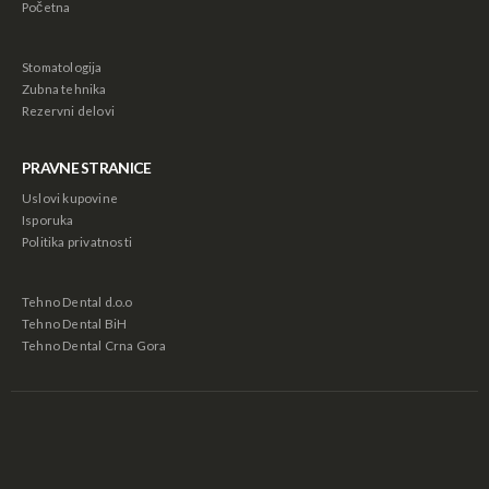
Početna
Stomatologija
Zubna tehnika
Rezervni delovi
PRAVNE STRANICE
Uslovi kupovine
Isporuka
Politika privatnosti
Tehno Dental d.o.o
Tehno Dental BiH
Tehno Dental Crna Gora