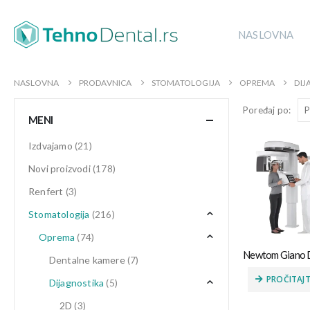
NASLOVNA
NASLOVNA
PRODAVNICA
STOMATOLOGIJA
OPREMA
DIJ
Poređaj po:
MENI
Izdvajamo
(21)
Novi proizvodi
(178)
Renfert
(3)
Stomatologija
(216)
Oprema
(74)
Dentalne kamere
(7)
PROČITAJT
Dijagnostika
(5)
2D
(3)