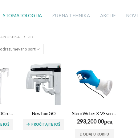
STOMATOLOGIJA
ZUBNA TEHNIKA
AKCIJE
NOVI
AGNOSTIKA
3D
Newtom Giano DC ready 2D/3D
NewTom GO
Stern Weber X-VS senzor
293,200.00
рсд
E JOŠ
PROČITAJTE JOŠ
DODAJ U KORPU