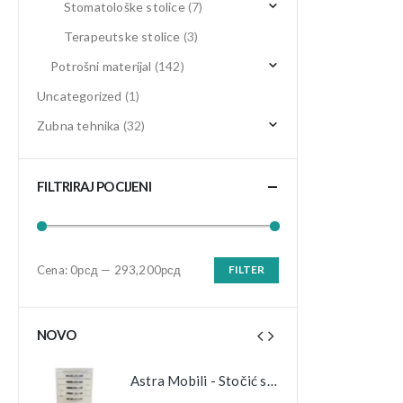
Stomatološke stolice
(7)
Terapeutske stolice
(3)
Potrošni materijal
(142)
Uncategorized
(1)
Zubna tehnika
(32)
FILTRIRAJ PO CIJENI
Cena:
0рсд
—
293,200рсд
FILTER
Minimalna
Maksimalna
cena
cena
NOVO
Astra Mobili - Stočić sa 6 fioka
Astra Mobili - Stočić sa 6 fioka