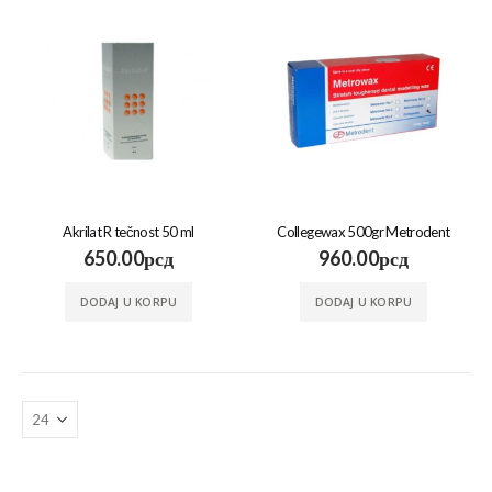
2,640.00
рсд
2,640.00
рсд
Akrilat R tečnost 50 ml
Collegewax 500gr Metrodent
650.00
рсд
960.00
рсд
DODAJ U KORPU
DODAJ U KORPU