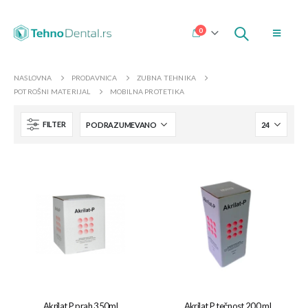
0
NASLOVNA
PRODAVNICA
ZUBNA TEHNIKA
POTROŠNI MATERIJAL
MOBILNA PROTETIKA
FILTER
Akrilat P prah 350ml
Akrilat P tečnost 200 ml