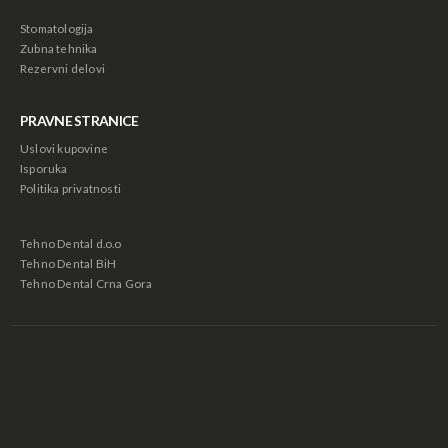
Stomatologija
Zubna tehnika
Rezervni delovi
PRAVNE STRANICE
Uslovi kupovine
Isporuka
Politika privatnosti
Tehno Dental d.o.o
Tehno Dental BiH
Tehno Dental Crna Gora