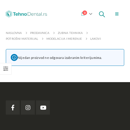
0
NASLOVNA
PRODAVNICA
ZUBNA TEHNIKA
POTROŠNI MATERIJAL
MODELACIJA I MERENJE
LAKOVI
Nijedan proizvod ne odgovara izabranim kriterijumima.