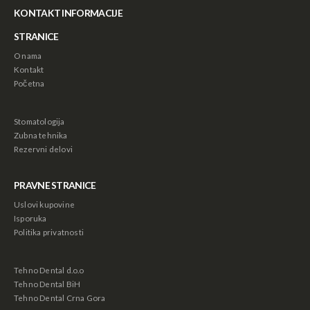
KONTAKT INFORMACIJE
Astra Mobili - Stočić sa 6 fioka
Astra Mobili - Stočić sa 6 fioka
STRANICE
88,000.00
рсд
88,000.00
рсд
O nama
Kontakt
Početna
Sof Lex Mandrela
Sof Lex Mandrela
1,440.00
рсд
1,440.00
рсд
Stomatologija
Zubna tehnika
Rezervni delovi
Sof Lex Diskovi
Sof Lex Diskovi
2,640.00
рсд
2,640.00
рсд
PRAVNE STRANICE
Uslovi kupovine
Isporuka
Politika privatnosti
Tehno Dental d.o.o
Tehno Dental BiH
Tehno Dental Crna Gora