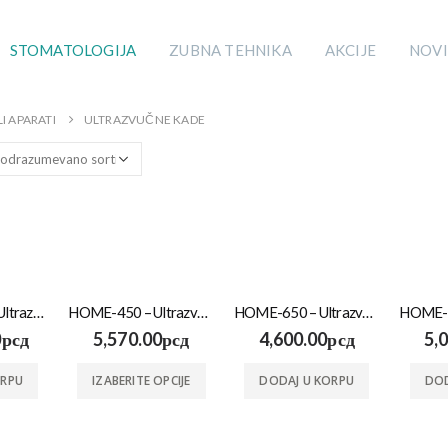
STOMATOLOGIJA
ZUBNA TEHNIKA
AKCIJE
NOVI
I APARATI
ULTRAZVUČNE KADE
HOME-2500 – Ultrazvučna kadica
HOME-450 – Ultrazvučna kadica
HOME-650 – Ultrazvučna kadica
0
рсд
5,570.00
рсд
4,600.00
рсд
5,
ORPU
IZABERITE OPCIJE
DODAJ U KORPU
DOD