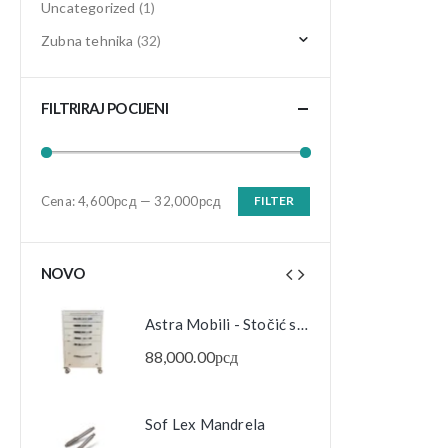
Uncategorized
(1)
Zubna tehnika
(32)
FILTRIRAJ PO CIJENI
Cena:
4,600рсд
—
32,000рсд
FILTER
Minimalna
Maksimalna
cena
cena
NOVO
Astra Mobili - Stočić sa 6 fioka
Astra Mobili - Stočić sa 6 fioka
88,000.00
рсд
88,0
Sof Lex Mandrela
Sof 