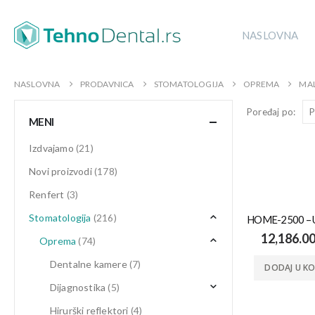
NASLOVNA
NASLOVNA
PRODAVNICA
STOMATOLOGIJA
OPREMA
MAL
Poređaj po:
MENI
Izdvajamo
(21)
Novi proizvodi
(178)
Renfert
(3)
Stomatologija
(216)
12,186.0
Oprema
(74)
Dentalne kamere
(7)
DODAJ U K
Dijagnostika
(5)
Hirurški reflektori
(4)