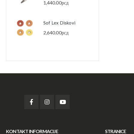
1,440.00
рсд
1,44
Sof Lex Diskovi
Sof 
2,640.00
рсд
2,64
KONTAKT INFORMACIJE
STRANICE