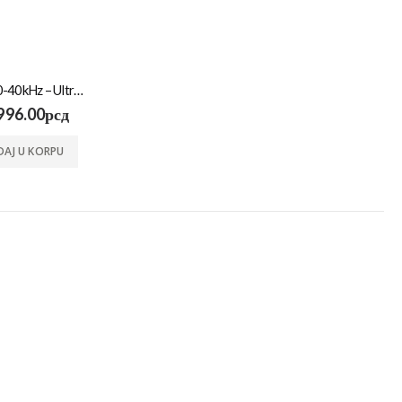
PRO-70-40kHz – Ultrazvučna kadica
996.00
рсд
AJ U KORPU