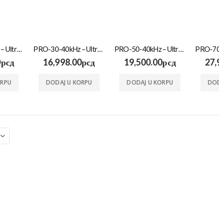
PRO-30-40kHz – Ultrazvučna kadica
PRO-30-40kHz – Ultrazvučna kadica
PRO-50-40kHz – Ultrazvučna kadica
0
рсд
16,998.00
рсд
19,500.00
рсд
27,
ORPU
DODAJ U KORPU
DODAJ U KORPU
DOD