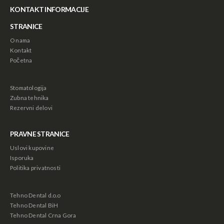
KONTAKT INFORMACIJE
STRANICE
O nama
Kontakt
Početna
Stomatologija
Zubna tehnika
Rezervni delovi
PRAVNE STRANICE
Uslovi kupovine
Isporuka
Politika privatnosti
Astra Mobili - Stočić sa 6 fioka
Astra Mobili - Stočić sa 6 fioka
88,000.00
рсд
88,000.00
рсд
Tehno Dental d.o.o
Tehno Dental BiH
Tehno Dental Crna Gora