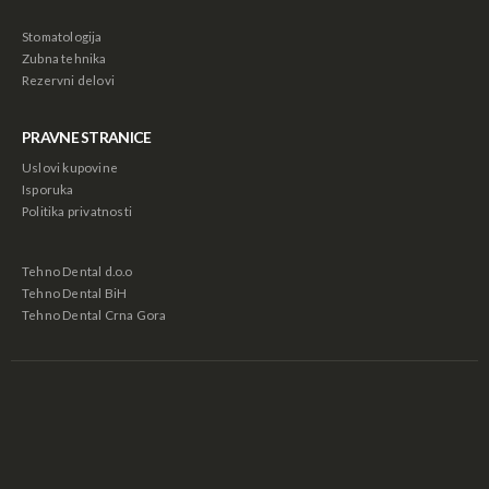
Stomatologija
Zubna tehnika
Rezervni delovi
PRAVNE STRANICE
Uslovi kupovine
Isporuka
Politika privatnosti
Tehno Dental d.o.o
Tehno Dental BiH
Tehno Dental Crna Gora