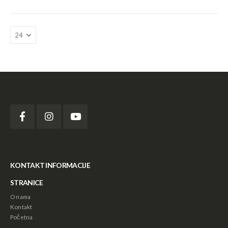
Astra Mobili - Stočić sa 6 fioka
Astra Mobili - Stočić sa 6 fioka
88,000.00
рсд
88,000.00
рсд
Sof Lex Mandrela
Sof Lex Mandrela
1,440.00
рсд
1,440.00
рсд
Sof Lex Diskovi
Sof Lex Diskovi
2,640.00
рсд
2,640.00
рсд
KONTAKT INFORMACIJE
STRANICE
O nama
Kontakt
Početna