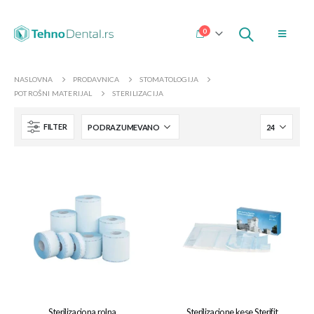
0
NASLOVNA
PRODAVNICA
STOMATOLOGIJA
POTROŠNI MATERIJAL
STERILIZACIJA
FILTER
Sterilizaciona rolna
Sterilizacione kese Sterifit