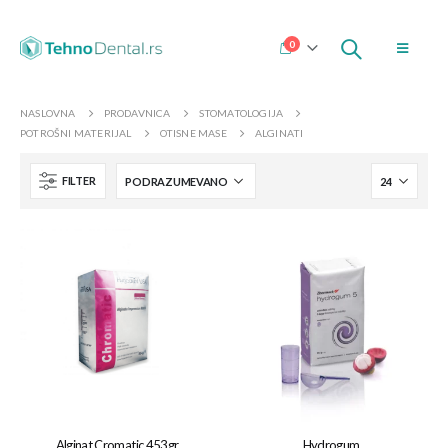
0
NASLOVNA
PRODAVNICA
STOMATOLOGIJA
POTROŠNI MATERIJAL
OTISNE MASE
ALGINATI
FILTER
Alginat Cromatic 453gr
Hydrogum