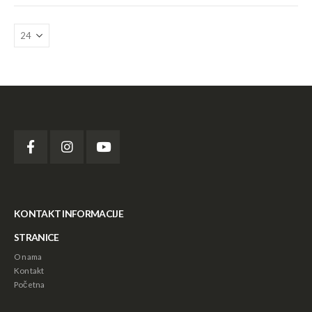
Astra Mobili - Stočić sa 6 fioka
Astra Mobili - Stočić sa 6 fioka
88,000.00
рсд
88,000.00
рсд
Sof Lex Mandrela
Sof Lex Mandrela
KONTAKT INFORMACIJE
1,440.00
рсд
1,440.00
рсд
STRANICE
O nama
Kontakt
Sof Lex Diskovi
Sof Lex Diskovi
Početna
2,640.00
рсд
2,640.00
рсд