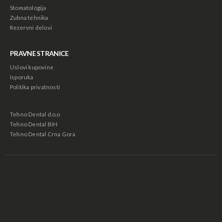
Stomatologija
Zubna tehnika
Rezervni delovi
PRAVNE STRANICE
Uslovi kupovine
Isporuka
Politika privatnosti
Tehno Dental d.o.o
Tehno Dental BiH
Tehno Dental Crna Gora