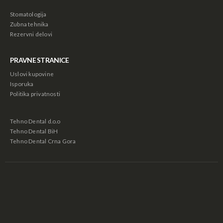
Stomatologija
Zubna tehnika
Rezervni delovi
PRAVNE STRANICE
Uslovi kupovine
Astra Mobili - Stočić sa 6 fioka
Astra Mobili - Stočić sa 6 fioka
Isporuka
88,000.00
рсд
88,000.00
рсд
Politika privatnosti
Tehno Dental d.o.o
Sof Lex Mandrela
Sof Lex Mandrela
Tehno Dental BiH
Tehno Dental Crna Gora
1,440.00
рсд
1,440.00
рсд
Sof Lex Diskovi
Sof Lex Diskovi
2,640.00
рсд
2,640.00
рсд