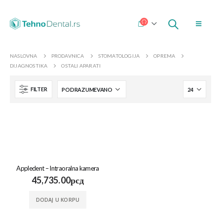
NASLOVNA
PRODAVNICA
STOMATOLOGIJA
OPREMA
DIJAGNOSTIKA
OSTALI APARATI
FILTER
Appledent – Intraoralna kamera
45,735.00
рсд
DODAJ U KORPU