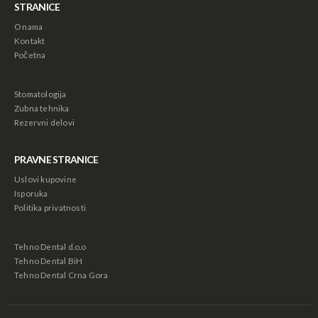
STRANICE
O nama
Kontakt
Početna
Stomatologija
Zubna tehnika
Rezervni delovi
PRAVNE STRANICE
Astra Mobili - Stočić sa 6 fioka
Astra Mobili - Stočić sa 6 fioka
Uslovi kupovine
88,000.00
рсд
88,000.00
рсд
Isporuka
Politika privatnosti
Sof Lex Mandrela
Sof Lex Mandrela
Tehno Dental d.o.o
1,440.00
рсд
1,440.00
рсд
Tehno Dental BiH
Tehno Dental Crna Gora
Sof Lex Diskovi
Sof Lex Diskovi