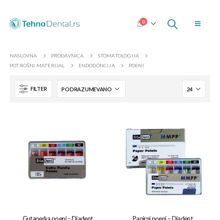
0
NASLOVNA
PRODAVNICA
STOMATOLOGIJA
POTROŠNI MATERIJAL
ENDODONCIJA
POENI
FILTER
Gutaperka poeni – Diadent
Papirni poeni – Diadent