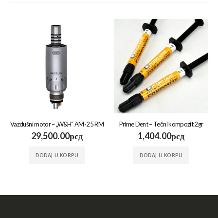
Vazdušni motor – „W&H“ AM-25 RM
Prime Dent – Tečni kompozit 2gr
29,500.00
рсд
1,404.00
рсд
DODAJ U KORPU
DODAJ U KORPU