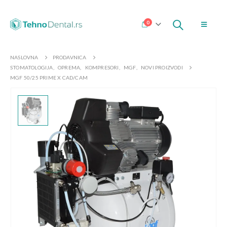
0
NASLOVNA
PRODAVNICA
STOMATOLOGIJA
,
OPREMA
,
KOMPRESORI
,
MGF
,
NOVI PROIZVODI
MGF 50/25 PRIME X CAD/CAM