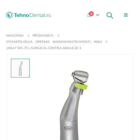
0
NASLOVNA
PRODAVNICA
STOMATOLOGIJA
,
OPREMA
,
NASADNI INSTRUMENTI
,
W&H
„W&H“ WS-75 L SURGICAL CONTRA-ANGLE 20:1