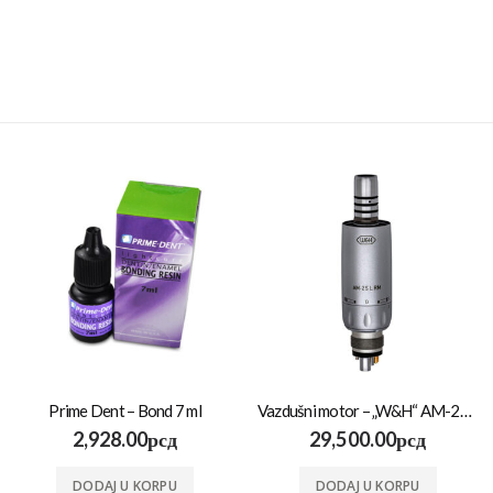
Prime Dent – Bond 7 ml
Vazdušni motor – „W&H“ AM-25 RM
2,928.00
рсд
29,500.00
рсд
DODAJ U KORPU
DODAJ U KORPU