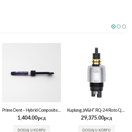
Prime Dent – Hybrid Composite 4.5mg
Kuplung „W&H“ RQ-24 Roto Quick 6-hole
1,404.00
рсд
29,375.00
рсд
DODAJ U KORPU
DODAJ U KORPU