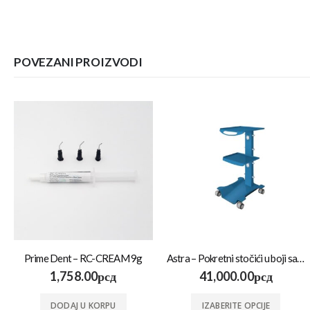
POVEZANI PROIZVODI
Prime Dent – RC-CREAM 9g
Astra – Pokretni stočići u boji sa utičnicom
1,758.00
рсд
41,000.00
рсд
DODAJ U KORPU
IZABERITE OPCIJE