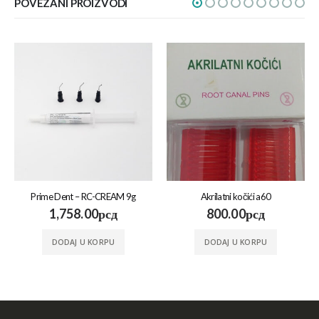
POVEZANI PROIZVODI
Prime Dent – RC-CREAM 9g
Akrilatni kočići a60
1,758.00
рсд
800.00
рсд
DODAJ U KORPU
DODAJ U KORPU