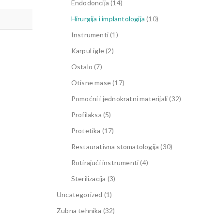
Endodoncija
(14)
Hirurgija i implantologija
(10)
Instrumenti
(1)
Karpul igle
(2)
Ostalo
(7)
Otisne mase
(17)
Pomoćni i jednokratni materijali
(32)
Profilaksa
(5)
Protetika
(17)
Restaurativna stomatologija
(30)
Rotirajući instrumenti
(4)
Sterilizacija
(3)
Uncategorized
(1)
Zubna tehnika
(32)