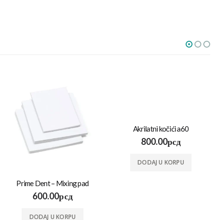
Akrilatni kočići a60
800.00
рсд
DODAJ U KORPU
Prime Dent – Mixing pad
600.00
рсд
DODAJ U KORPU