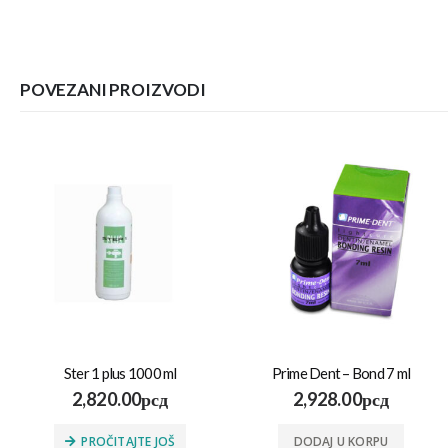
POVEZANI PROIZVODI
Ster 1 plus 1000 ml
Prime Dent – Bond 7 ml
2,820.00
рсд
2,928.00
рсд
PROČITAJTE JOŠ
DODAJ U KORPU