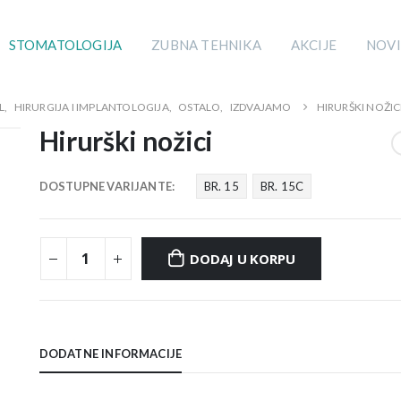
STOMATOLOGIJA
ZUBNA TEHNIKA
AKCIJE
NOVI
L
,
HIRURGIJA I IMPLANTOLOGIJA
,
OSTALO
,
IZDVAJAMO
HIRURŠKI NOŽIC
Hirurški nožici
DOSTUPNE VARIJANTE
BR. 15
BR. 15C
DODAJ U KORPU
DODATNE INFORMACIJE