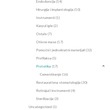
Endodoncija
(14)
Hirurgija i implantologija
(10)
Instrumenti
(1)
Karpul igle
(2)
Ostalo
(7)
Otisne mase
(17)
Pomoćni i jednokratni materijali
(32)
Profilaksa
(5)
Protetika
(17)
Cementiranje
(16)
Restaurativna stomatologija
(30)
Rotirajući instrumenti
(4)
Sterilizacija
(3)
Uncategorized
(1)