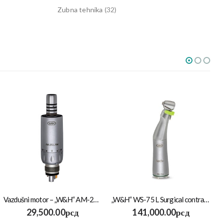
Zubna tehnika
(32)
Vazdušni motor – „W&H“ AM-25 RM
„W&H“ WS-75 L Surgical contra-angle 20:1
29,500.00
рсд
141,000.00
рсд