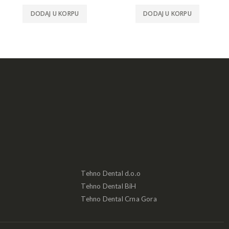
DODAJ U KORPU
DODAJ U KORPU
Tehno Dental d.o.o
Tehno Dental BiH
Tehno Dental Crna Gora