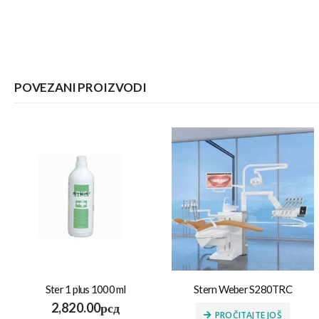
POVEZANI PROIZVODI
Ster 1 plus 1000 ml
Stern Weber S280TRC
2,820.00
рсд
PROČITAJTE JOŠ