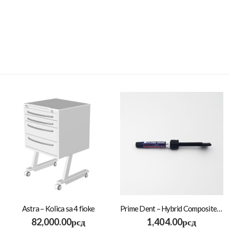
Astra – Kolica sa 4 fioke
Prime Dent – Hybrid Composite 4.5mg
82,000.00
рсд
1,404.00
рсд