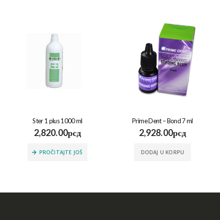
Ster 1 plus 1000 ml
Prime Dent – Bond 7 ml
2,820.00
рсд
2,928.00
рсд
PROČITAJTE JOŠ
DODAJ U KORPU