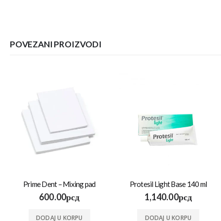
POVEZANI PROIZVODI
Prime Dent – Mixing pad
Protesil Light Base 140 ml
600.00
рсд
1,140.00
рсд
DODAJ U KORPU
DODAJ U KORPU