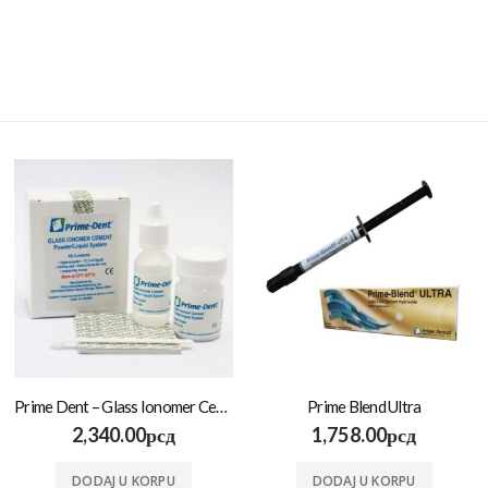
Prime Dent – Glass Ionomer Cement
Prime Blend Ultra
2,340.00
рсд
1,758.00
рсд
DODAJ U KORPU
DODAJ U KORPU