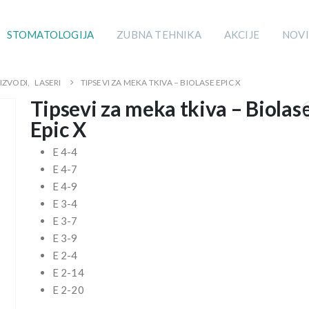
STOMATOLOGIJA
ZUBNA TEHNIKA
AKCIJE
NOVI
IZVODI
,
LASERI
TIPSEVI ZA MEKA TKIVA – BIOLASE EPIC X
Tipsevi za meka tkiva – Biolas
Epic X
E 4-4
E 4-7
E 4-9
E 3-4
E 3-7
E 3-9
E 2-4
E 2-14
E 2-20