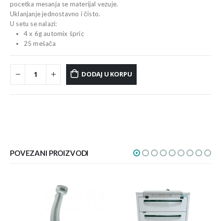
pocetka mesanja se materijal vezuje.
Uklanjanje jednostavno i čisto.
U setu se nalazi:
4 x 6g automix špric
25 mešača
DODAJ U KORPU
POVEZANI PROIZVODI