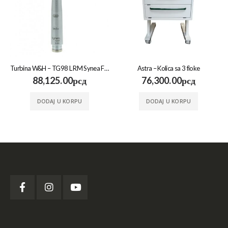
Turbina W&H – TG98 L RM Synea Fusion
Astra – Kolica sa 3 fioke
88,125.00
рсд
76,300.00
рсд
DODAJ U KORPU
DODAJ U KORPU