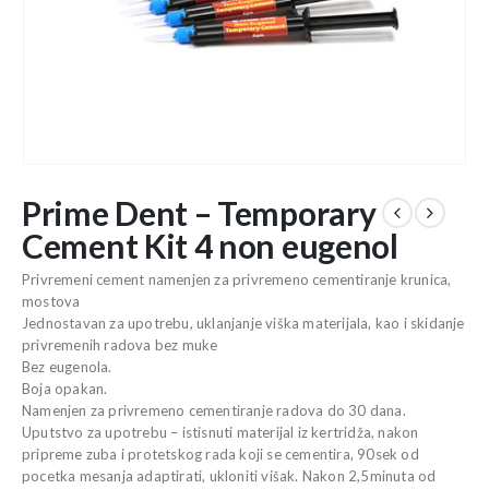
Prime Dent – Temporary
Cement Kit 4 non eugenol
Privremeni cement namenjen za privremeno cementiranje krunica,
mostova
Jednostavan za upotrebu, uklanjanje viška materijala, kao i skidanje
privremenih radova bez muke
Bez eugenola.
Boja opakan.
Namenjen za privremeno cementiranje radova do 30 dana.
Uputstvo za upotrebu – istisnuti materijal iz kertridža, nakon
pripreme zuba i protetskog rada koji se cementira, 90sek od
pocetka mesanja adaptirati, ukloniti višak. Nakon 2,5minuta od