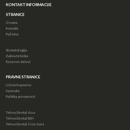
KONTAKT INFORMACIJE
STRANICE
O nama
Kontakt
Početna
Stomatologija
Zubna tehnika
Rezervni delovi
PRAVNE STRANICE
Uslovi kupovine
Isporuka
Politika privatnosti
Tehno Dental d.o.o
Tehno Dental BiH
Tehno Dental Crna Gora