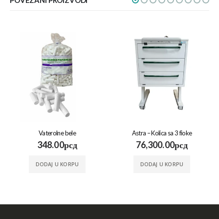
Vaterolne bele
Astra – Kolica sa 3 fioke
348.00
рсд
76,300.00
рсд
DODAJ U KORPU
DODAJ U KORPU