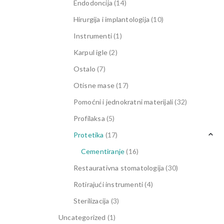
Endodoncija
(14)
Hirurgija i implantologija
(10)
Instrumenti
(1)
Karpul igle
(2)
Ostalo
(7)
Otisne mase
(17)
Pomoćni i jednokratni materijali
(32)
Profilaksa
(5)
Protetika
(17)
Cementiranje
(16)
Restaurativna stomatologija
(30)
Rotirajući instrumenti
(4)
Sterilizacija
(3)
Uncategorized
(1)