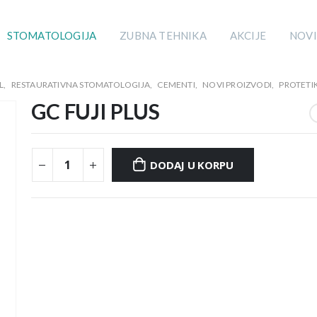
STOMATOLOGIJA
ZUBNA TEHNIKA
AKCIJE
NOVI
L
,
RESTAURATIVNA STOMATOLOGIJA
,
CEMENTI
,
NOVI PROIZVODI
,
PROTETI
GC FUJI PLUS
DODAJ U KORPU