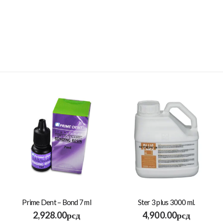
Prime Dent – Bond 7 ml
Ster 3 plus 3000 ml.
2,928.00
рсд
4,900.00
рсд