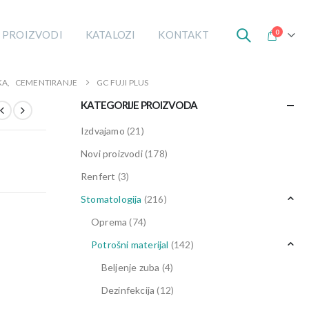
0
 PROIZVODI
KATALOZI
KONTAKT
KA
,
CEMENTIRANJE
GC FUJI PLUS
KATEGORIJE PROIZVODA
Izdvajamo
(21)
Novi proizvodi
(178)
Renfert
(3)
Stomatologija
(216)
Oprema
(74)
Potrošni materijal
(142)
Beljenje zuba
(4)
Dezinfekcija
(12)