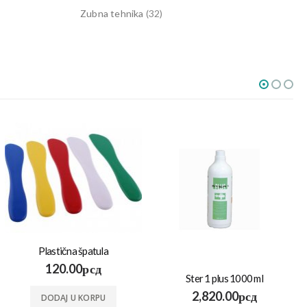
Zubna tehnika
(32)
Plastična špatula
120.00
рсд
Ster 1 plus 1000 ml
2,820.00
рсд
DODAJ U KORPU