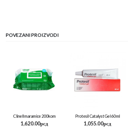
POVEZANI PROIZVODI
Clinell maramice 200kom
Protesil Catalyst Gel 60ml
1,620.00
рсд
1,055.00
рсд