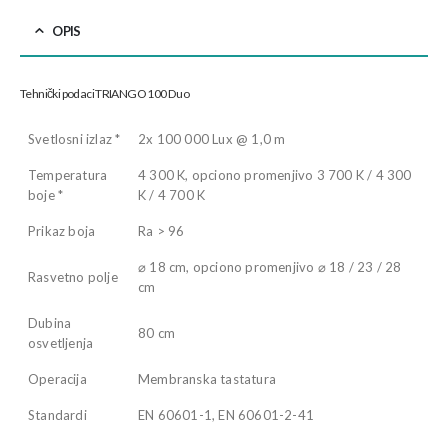
OPIS
Tehnički podaci TRIANGO 100 Duo
Svetlosni izlaz *
2x 100 000 Lux @ 1,0 m
Temperatura
4 300 K, opciono promenjivo 3 700 K / 4 300
boje *
K / 4 700 K
Prikaz boja
Ra > 96
⌀ 18 cm, opciono promenjivo ⌀ 18 / 23 / 28
Rasvetno polje
cm
Dubina
80 cm
osvetljenja
Operacija
Membranska tastatura
Standardi
EN 60601-1, EN 60601-2-41