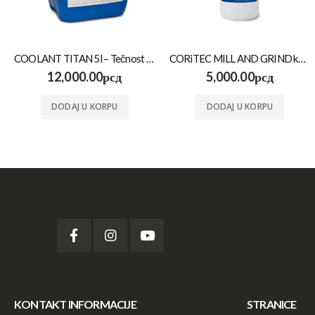
COOLANT TITAN 5l – Tečnost za hlađenje CAD/CAM sistema
CORiTEC MILL AND GRIND koncentrat za hladjenje CAD/CAM sistema
12,000.00
рсд
5,000.00
рсд
DODAJ U KORPU
DODAJ U KORPU
KONTAKT INFORMACIJE
STRANICE