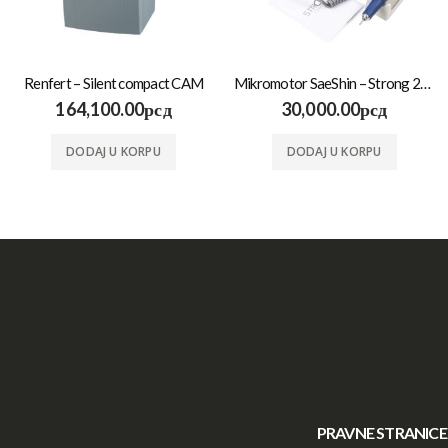
Renfert – Silent compact CAM
Mikromotor SaeShin – Strong 210 210/105/ON-OFF Pedal set
164,100.00
рсд
30,000.00
рсд
DODAJ U KORPU
DODAJ U KORPU
PRAVNE STRANICE