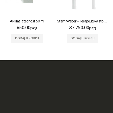
Akrilat R tečnost 50 ml
Stern Weber – Terapeutska stolica T9
650.00
рсд
87,750.00
рсд
DODAJ U KORPU
DODAJ U KORPU