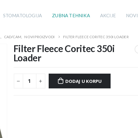
STOMATOLOGIJA
ZUBNA TEHNIKA
AKCIJE
NOVI
L
,
CAD/CAM
,
NOVI PROIZVODI
FILTER FLEECE CORITEC 350I LOADER
Filter Fleece Coritec 350i
Loader
DODAJ U KORPU